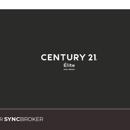
SYNC
BROKER
AR